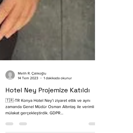
Melih R. Çalıkoğlu
14 Tem 2023
1 dakikada okunur
Hotel Ney Projemize Katıldı
🇹🇷-TR Konya Hotel Ney'i ziyaret ettik ve aynı
zamanda Genel Müdür Osman Altıntaş ile verimli bir
mülakat gerçekleştirdik. GDPR...