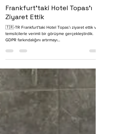
Melih R. Çalıkoğlu
29 Eyl 2023
1 dakikada okunur
Frankfurt'taki Hotel Topas'ı
Ziyaret Ettik
🇹🇷-TR Frankfurt'taki Hotel Topas'ı ziyaret ettik ve
temsilcilerle verimli bir görüşme gerçekleştirdik.
GDPR farkındalığını artırmayı...