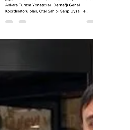
Melih R. Çalıkoğlu
6 Tem 2023
1 dakikada okunur
Otel 2000, GASCA Projesi'ne
katılım sağladı
🇹🇷-TR Otel 2000'i ziyaret ettik ve aynı zamanda
Ankara Turizm Yöneticileri Derneği Genel
Koordinatörü olan, Otel Sahibi Garip Uysal ile...