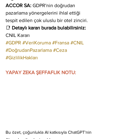
ACCOR SA:
 GDPR'nin doğrudan 
pazarlama yönergelerini ihlal ettiği 
tespit edilen çok uluslu bir otel zinciri.
📑 
Detaylı kararı burada bulabilirsiniz: 
CNIL Kararı
#GDPR
#VeriKoruma
#Fransa
#CNIL
#DoğrudanPazarlama
#Ceza
#GizlilikHakları
YAPAY ZEKA ŞEFFAFLIK NOTU:
Bu özet, çoğunlukla AI katkısıyla ChatGPT'nin 