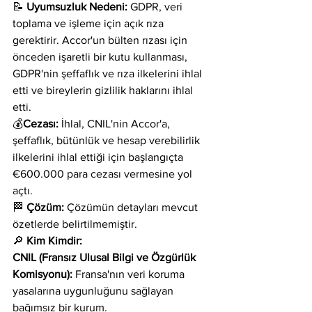
📝 
Uyumsuzluk Nedeni:
 GDPR, veri 
toplama ve işleme için açık rıza 
gerektirir. Accor'un bülten rızası için 
önceden işaretli bir kutu kullanması, 
GDPR'nin şeffaflık ve rıza ilkelerini ihlal 
etti ve bireylerin gizlilik haklarını ihlal 
etti.
💰
Cezası:
 İhlal, CNIL'nin Accor'a, 
şeffaflık, bütünlük ve hesap verebilirlik 
ilkelerini ihlal ettiği için başlangıçta 
€600.000 para cezası vermesine yol 
açtı.
🏁 
Çözüm:
 Çözümün detayları mevcut 
özetlerde belirtilmemiştir.
🔎 
Kim Kimdir:
CNIL (Fransız Ulusal Bilgi ve Özgürlük 
Komisyonu):
 Fransa'nın veri koruma 
yasalarına uygunluğunu sağlayan 
bağımsız bir kurum.