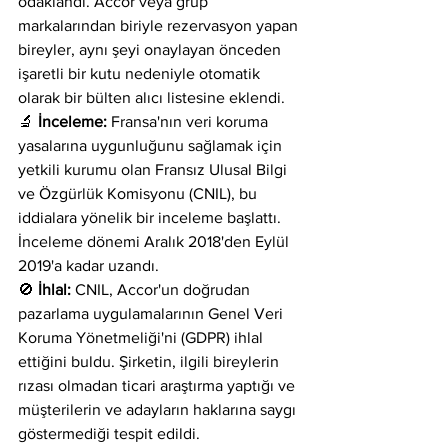
odaklandı. Accor veya grup 
markalarından biriyle rezervasyon yapan 
bireyler, aynı şeyi onaylayan önceden 
işaretli bir kutu nedeniyle otomatik 
olarak bir bülten alıcı listesine eklendi.
🔬
 İnceleme:
 Fransa'nın veri koruma 
yasalarına uygunluğunu sağlamak için 
yetkili kurumu olan Fransız Ulusal Bilgi 
ve Özgürlük Komisyonu (CNIL), bu 
iddialara yönelik bir inceleme başlattı. 
İnceleme dönemi Aralık 2018'den Eylül 
2019'a kadar uzandı.
🚫 
İhlal:
 CNIL, Accor'un doğrudan 
pazarlama uygulamalarının Genel Veri 
Koruma Yönetmeliği'ni (GDPR) ihlal 
ettiğini buldu. Şirketin, ilgili bireylerin 
rızası olmadan ticari araştırma yaptığı ve 
müşterilerin ve adayların haklarına saygı 
göstermediği tespit edildi.