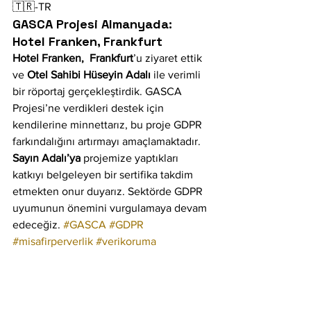
🇹🇷-TR
GASCA Projesi Almanyada: 
Hotel Franken, Frankfurt
Hotel Franken,  Frankfurt
’u ziyaret ettik 
ve 
Otel Sahibi Hüseyin Adalı
 ile verimli 
bir röportaj gerçekleştirdik. GASCA 
Projesi’ne verdikleri destek için 
kendilerine minnettarız, bu proje GDPR 
farkındalığını artırmayı amaçlamaktadır. 
Sayın Adalı’ya
 projemize yaptıkları 
katkıyı belgeleyen bir sertifika takdim 
etmekten onur duyarız. Sektörde GDPR 
uyumunun önemini vurgulamaya devam 
edeceğiz. 
#GASCA
#GDPR
#misafirperverlik
#verikoruma