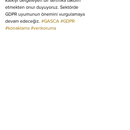
katkıyı belgeleyen bir sertifika takdim 
etmekten onur duyuyoruz. Sektörde 
GDPR uyumunun önemini vurgulamaya 
devam edeceğiz. 
#GASCA
#GDPR
#konaklama
#verikoruma