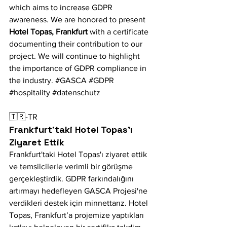
which aims to increase GDPR 
awareness. We are honored to present 
Hotel Topas, Frankfurt 
with a certificate 
documenting their contribution to our 
project. We will continue to highlight 
the importance of GDPR compliance in 
the industry. 
#GASCA
#GDPR
#hospitality
#datenschutz
🇹🇷-TR
Frankfurt'taki Hotel Topas'ı 
Ziyaret Ettik
Frankfurt'taki Hotel Topas'ı ziyaret ettik 
ve temsilcilerle verimli bir görüşme 
gerçekleştirdik. GDPR farkındalığını 
artırmayı hedefleyen GASCA Projesi'ne 
verdikleri destek için minnettarız. Hotel 
Topas, Frankfurt’a projemize yaptıkları 