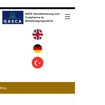
GDPR-Sensibilisierung und -
Compliance im
Beherbergungssektor
Blog