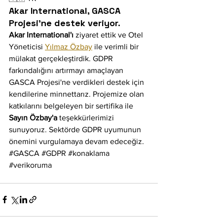
Akar International, GASCA 
Projesi'ne destek veriyor. 
Akar International'ı
 ziyaret ettik ve Otel 
Yöneticisi 
Yılmaz Özbay
 ile verimli bir 
mülakat gerçekleştirdik. GDPR 
farkındalığını artırmayı amaçlayan 
GASCA Projesi'ne verdikleri destek için 
kendilerine minnettarız. Projemize olan 
katkılarını belgeleyen bir sertifika ile 
Sayın Özbay'a 
teşekkürlerimizi 
sunuyoruz. Sektörde GDPR uyumunun 
önemini vurgulamaya devam edeceğiz. 
#GASCA
#GDPR
#konaklama
#verikoruma