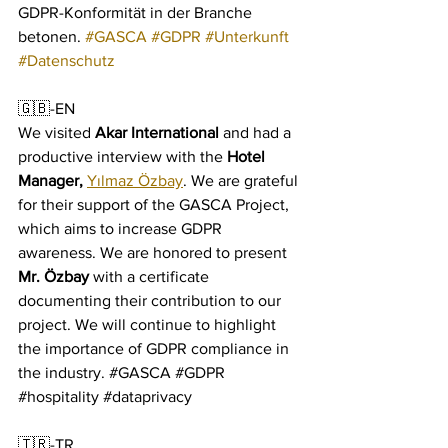
GDPR-Konformität in der Branche 
betonen. 
#GASCA
#GDPR
#Unterkunft
#Datenschutz
🇬🇧-EN
We visited
Akar International
and had a 
productive interview with the 
Hotel 
Manager, 
Yılmaz Özbay
. 
We are grateful 
for their support of the GASCA Project, 
which aims to increase GDPR 
awareness. We are honored to present 
Mr. Özbay
 with a certificate 
documenting their contribution to our 
project. We will continue to highlight 
the importance of GDPR compliance in 
the industry. 
#GASCA
#GDPR
#hospitality
#dataprivacy
🇹🇷-TR